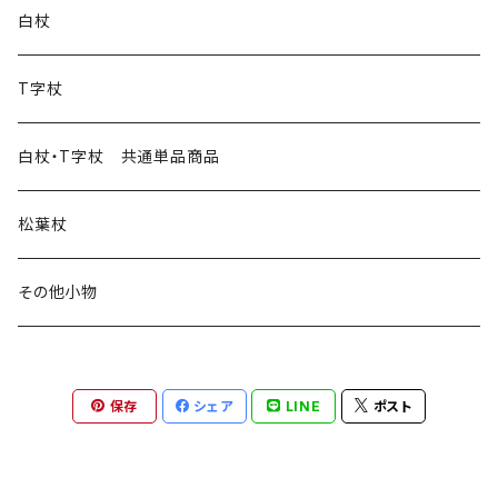
白杖
T字杖
白杖・T字杖 共通単品商品
松葉杖
その他小物
保存
シェア
LINE
ポスト